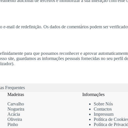
reamento adicional de terceiros e monitorizar a sua interação com esse c
 no e-mail de redefinição. Os dados de comentários podem ser verificad
ndefinidamente para que possamos reconhecer e aprovar automaticamen
sso site, guardamos as informações pessoais fornecidas no seu perfil de 
izador).
as Frequentes
Madeiras
Informações
Carvalho
Sobre Nós
Nogueira
Contactos
Acácia
Impressum
Oliveira
Política de Cookie
Pinho
Política de Privaci