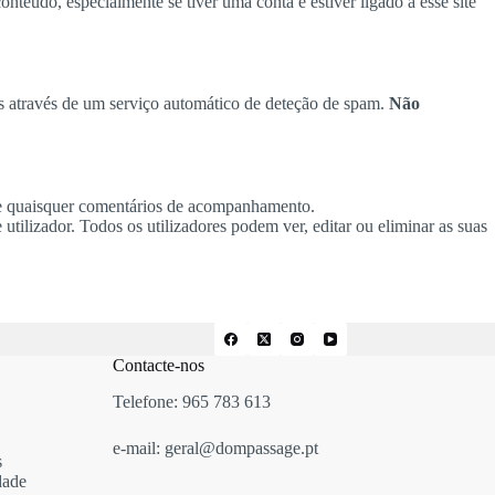
onteúdo, especialmente se tiver uma conta e estiver ligado a esse site
os através de um serviço automático de deteção de spam.
Não
te quaisquer comentários de acompanhamento.
utilizador. Todos os utilizadores podem ver, editar ou eliminar as suas
Contacte-nos
Telefone:
965 783 613
e-mail:
geral@dompassage.pt
s
dade